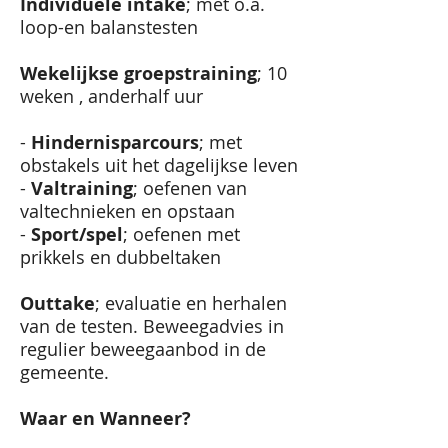
Individuele intake
; met o.a.
loop-en balanstesten
Wekelijkse groepstraining
; 10
weken , anderhalf uur
-
Hindernisparcours
; met
obstakels uit het dagelijkse leven
-
Valtraining
; oefenen van
valtechnieken en opstaan
-
Sport/spel
; oefenen met
prikkels en dubbeltaken
O
uttake
; evaluatie en herhalen
van de testen. Beweegadvies in
regulier beweegaanbod in de
gemeente.
Waar en Wanneer?